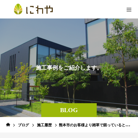
施
工
事
例
を
ご
紹
介
し
ま
す
。
BLOG
ブログ
施工履歴
熊本市のお客様より雑草で困っていると言うご相談です。