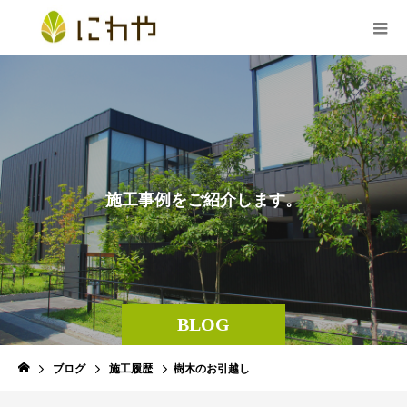
施
工
事
例
を
ご
紹
介
し
ま
す
。
BLOG
ブログ
施工履歴
樹木のお引越し