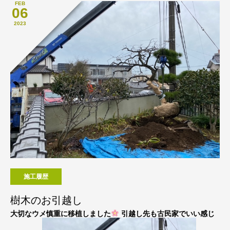
FEB
06
2023
施工履歴
樹木のお引越し
大切なウメ慎重に移植しました
引越し先も古民家でいい感じ